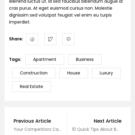
eleifend luctus ut. Id sed faucibus bibendum augue id
cras purus. At eget euismod cursus non. Molestie
dignissim sed volutpat feugiat vel enim eu turpis
imperdiet.
Share:
Tags:
Apartment
Business
Construction
House
Luxury
Real Estate
Previous Article
Next Article
Your Competitors Can About Real Estate
10 Quick Tips About Business Development