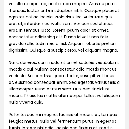
vel ullamcorper ac, auctor non magna. Cras eu purus
rhoncus, luctus ante in, dapibus nibh. Quisque placerat
egestas nisi ac lacinia. Proin risus leo, vulputate quis
erat ut, interdum convallis sem. Aenean sed ultrices
eros, in tempus justo. Lorem ipsum dolor sit amet,
consectetur adipiscing elit. Fusce id velit non felis
gravida sollicitudin nec a nisl. Aliquam lobortis pretium
dignissim. Quisque a suscipit eros, vel aliquam magna.
Nunc dui eros, commodo sit amet sodales vestibulum,
mattis a dui. Nullam consectetur odio mattis rhoncus
vehicula. Suspendisse quam tortor, suscipit vel lacus
at, euismod consequat enim. Sed egestas varius felis a
ullamcorper. Nunc et risus sem. Duis nec tincidunt
mauris. Phasellus mattis ullamcorper tellus, vel aliquam
nulla viverra quis.
Pellentesque mi magna, facilisis ut mauris at, tempus
feugiat metus. Nulla vel fermentum purus, in egestas
turpis. Integer nisl odio, lacinia nec finibus at, mattis