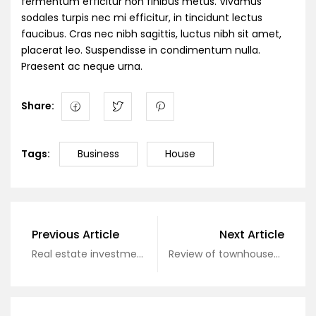
fermentum efficitur non finibus metus. Vivamus
sodales turpis nec mi efficitur, in tincidunt lectus
faucibus. Cras nec nibh sagittis, luctus nibh sit amet,
placerat leo. Suspendisse in condimentum nulla.
Praesent ac neque urna.
Share:
Tags:
Business
House
Previous Article
Next Article
Real estate investment tips for beginners
Review of townhouses and villas