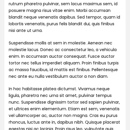
rutrum pharetra pulvinar, sem lacus maximus sem, id
posuere magna risus vitae enim. Morbi accumsan
blandit neque venenatis dapibus. Sed tempor, quam id
lobortis venenatis, purus felis blandit dui, quis finibus
nisi ante ut urna.
Suspendisse mollis at sem in molestie. Aenean nec
molestie lacus. Donec ac consectetur leo, a vehicula
enim. In accumsan auctor consequat. Fusce auctor
tortor nec tellus imperdiet aliquam. Proin finibus turpis
ac massa faucibus, id mattis est finibus. Pellentesque
nec ante eu nulla vestibulum auctor a non diam.
In hac habitasse platea dictumst. Vivamus neque
ligula, pharetra nec urna sit amet, pulvinar tempus
nunc. Suspendisse dignissim tortor sed sapien pulvinar,
et ultrices enim elementum. Etiam est sem, venenatis
vel ullamcorper ac, auctor non magna. Cras eu purus
rhoncus, luctus ante in, dapibus nibh. Quisque placerat
egestas nisi ac lacinia. Proin risus leo, vulputate quis