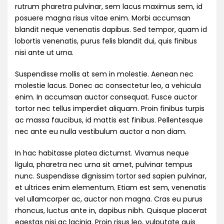
rutrum pharetra pulvinar, sem lacus maximus sem, id
posuere magna risus vitae enim. Morbi accumsan
blandit neque venenatis dapibus. Sed tempor, quam id
lobortis venenatis, purus felis blandit dui, quis finibus
nisi ante ut urna.
Suspendisse mollis at sem in molestie. Aenean nec
molestie lacus. Donec ac consectetur leo, a vehicula
enim. In accumsan auctor consequat. Fusce auctor
tortor nec tellus imperdiet aliquam. Proin finibus turpis
ac massa faucibus, id mattis est finibus. Pellentesque
nec ante eu nulla vestibulum auctor a non diam.
In hac habitasse platea dictumst. Vivamus neque
ligula, pharetra nec urna sit amet, pulvinar tempus
nunc. Suspendisse dignissim tortor sed sapien pulvinar,
et ultrices enim elementum. Etiam est sem, venenatis
vel ullamcorper ac, auctor non magna. Cras eu purus
rhoncus, luctus ante in, dapibus nibh. Quisque placerat
egestas nisi ac lacinia. Proin risus leo, vulputate quis