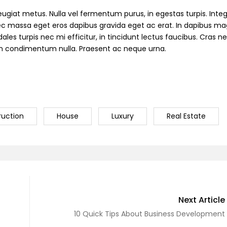
ugiat metus. Nulla vel fermentum purus, in egestas turpis. Intege
 nec massa eget eros dapibus gravida eget ac erat. In dapibus m
les turpis nec mi efficitur, in tincidunt lectus faucibus. Cras n
e in condimentum nulla. Praesent ac neque urna.
ruction
House
Luxury
Real Estate
Next Article
10 Quick Tips About Business Development