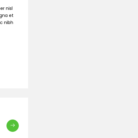
r nisl
agna et
ec nibh