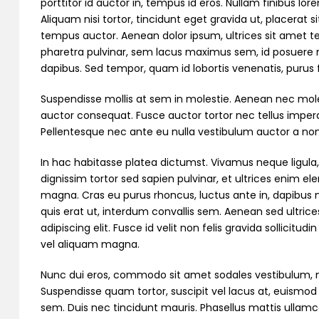
porttitor id auctor in, tempus id eros. Nullam finibus lo
Aliquam nisi tortor, tincidunt eget gravida ut, placerat s
tempus auctor. Aenean dolor ipsum, ultrices sit amet te
pharetra pulvinar, sem lacus maximus sem, id posuere
dapibus. Sed tempor, quam id lobortis venenatis, purus fel
Suspendisse mollis at sem in molestie. Aenean nec mol
auctor consequat. Fusce auctor tortor nec tellus imperdi
Pellentesque nec ante eu nulla vestibulum auctor a no
In hac habitasse platea dictumst. Vivamus neque ligula
dignissim tortor sed sapien pulvinar, et ultrices enim 
magna. Cras eu purus rhoncus, luctus ante in, dapibus nib
quis erat ut, interdum convallis sem. Aenean sed ultric
adipiscing elit. Fusce id velit non felis gravida sollicitud
vel aliquam magna.
Nunc dui eros, commodo sit amet sodales vestibulum, m
Suspendisse quam tortor, suscipit vel lacus at, euismod
sem. Duis nec tincidunt mauris. Phasellus mattis ullamcor