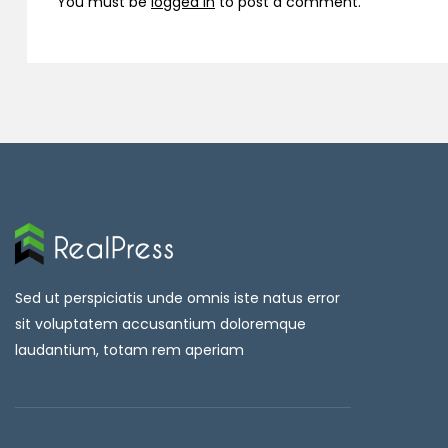
You must be
logged in
to post a comment.
Sed ut perspiciatis unde omnis iste natus error
sit voluptatem accusantium doloremque
laudantium, totam rem aperiam