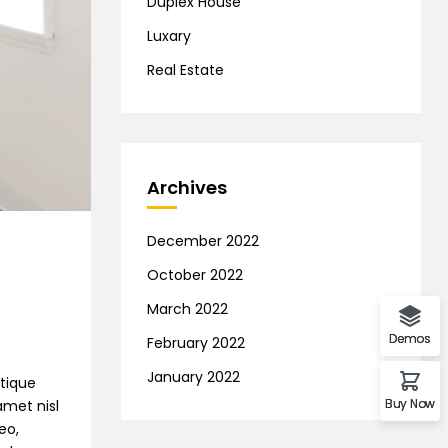
Duplex House
Luxary
Real Estate
Archives
December 2022
October 2022
March 2022
Demos
February 2022
January 2022
stique
Buy Now
amet nisl
eo,