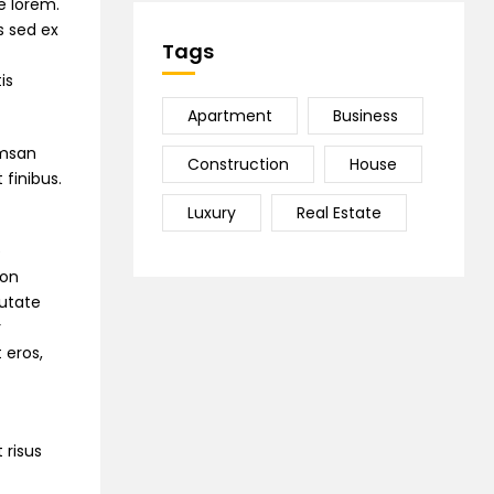
e lorem.
s sed ex
Tags
is
Apartment
Business
umsan
Construction
House
 finibus.
Luxury
Real Estate
e
non
putate
r
 eros,
 risus