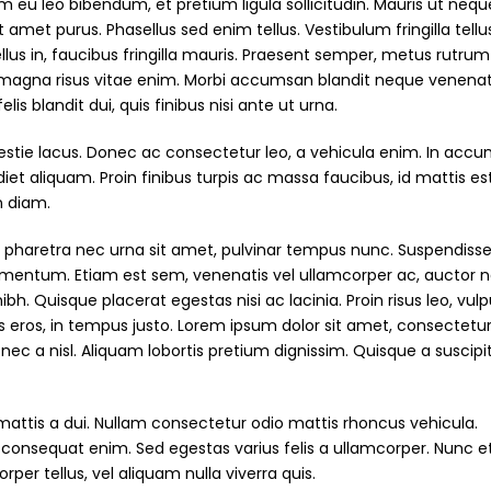
rem eu leo bibendum, et pretium ligula sollicitudin. Mauris ut nequ
it amet purus. Phasellus sed enim tellus. Vestibulum fringilla tellu
llus in, faucibus fringilla mauris. Praesent semper, metus rutrum
 magna risus vitae enim. Morbi accumsan blandit neque venenat
is blandit dui, quis finibus nisi ante ut urna.
estie lacus. Donec ac consectetur leo, a vehicula enim. In acc
et aliquam. Proin finibus turpis ac massa faucibus, id mattis est
n diam.
, pharetra nec urna sit amet, pulvinar tempus nunc. Suspendiss
elementum. Etiam est sem, venenatis vel ullamcorper ac, auctor 
h. Quisque placerat egestas nisi ac lacinia. Proin risus leo, vul
es eros, in tempus justo. Lorem ipsum dolor sit amet, consectetu
in nec a nisl. Aliquam lobortis pretium dignissim. Quisque a suscipit
attis a dui. Nullam consectetur odio mattis rhoncus vehicula.
 consequat enim. Sed egestas varius felis a ullamcorper. Nunc et
per tellus, vel aliquam nulla viverra quis.