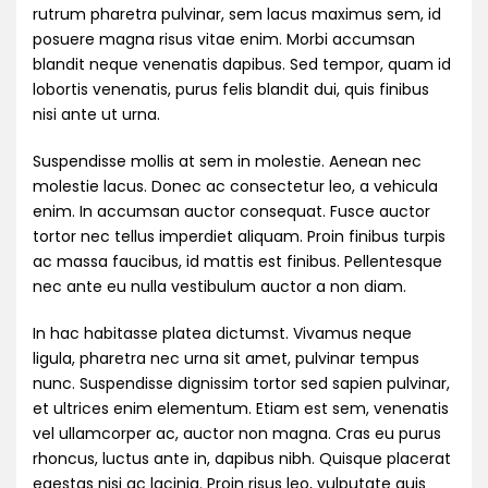
rutrum pharetra pulvinar, sem lacus maximus sem, id
posuere magna risus vitae enim. Morbi accumsan
blandit neque venenatis dapibus. Sed tempor, quam id
lobortis venenatis, purus felis blandit dui, quis finibus
nisi ante ut urna.
Suspendisse mollis at sem in molestie. Aenean nec
molestie lacus. Donec ac consectetur leo, a vehicula
enim. In accumsan auctor consequat. Fusce auctor
tortor nec tellus imperdiet aliquam. Proin finibus turpis
ac massa faucibus, id mattis est finibus. Pellentesque
nec ante eu nulla vestibulum auctor a non diam.
In hac habitasse platea dictumst. Vivamus neque
ligula, pharetra nec urna sit amet, pulvinar tempus
nunc. Suspendisse dignissim tortor sed sapien pulvinar,
et ultrices enim elementum. Etiam est sem, venenatis
vel ullamcorper ac, auctor non magna. Cras eu purus
rhoncus, luctus ante in, dapibus nibh. Quisque placerat
egestas nisi ac lacinia. Proin risus leo, vulputate quis