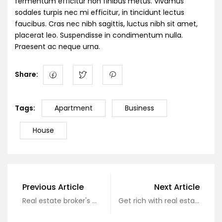
fermentum efficitur non finibus metus. Vivamus
sodales turpis nec mi efficitur, in tincidunt lectus
faucibus. Cras nec nibh sagittis, luctus nibh sit amet,
placerat leo. Suspendisse in condimentum nulla.
Praesent ac neque urna.
Share:
Tags:
Apartment
Business
House
Previous Article
Next Article
Real estate broker's monthly income of hundreds of millions of dollars
Get rich with real estate, why not?