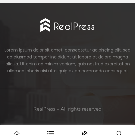
Lorem ipsum dolor sit amet, consectetur adipiscing elit, sed
do eiusmod tempor incididunt ut labore et dolore magna
aliqua. Ut enim ad minim veniam, quis nostrud exercitation
ullamco laboris nisi ut aliquip ex ea commodo consequat
RealPress – All rights reserved